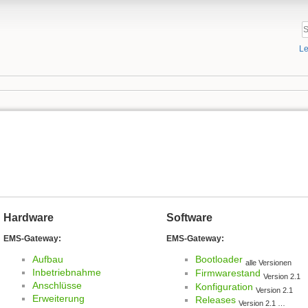
Le
Hardware
Software
EMS-Gateway:
EMS-Gateway:
Aufbau
Bootloader
alle Versionen
Inbetriebnahme
Firmwarestand
Version 2.1
Anschlüsse
Konfiguration
Version 2.1
Erweiterung
Releases
Version 2.1 …