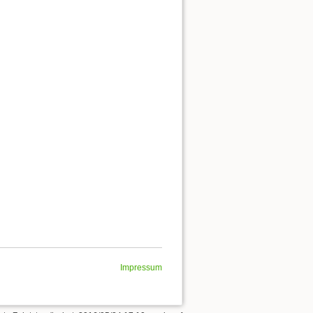
Zu Buch hinzufügen
Nach oben
Links hierher
Ältere Versionen
Impressum